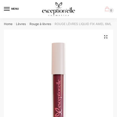
Skip
Skip
to
to
MENU
0
navigation
content
Home
Lèvres
Rouge à lèvres
ROUGE LÈVRES LIQUID FIX AMEL 6ML
/
/
/