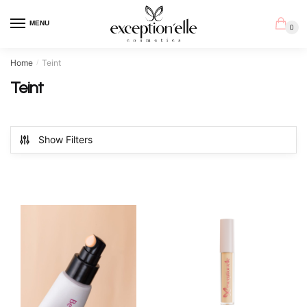
Skip
Skip
to
to
MENU
0
navigation
content
Home
Teint
/
Teint
Show Filters