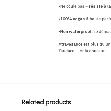
•Ne coule pas –
résiste à la
•
100% vegan
& haute perf
•
Non waterproof
, se démaq
Xtravagance est plus qu’un m
l’audace — et la douceur.
Related products