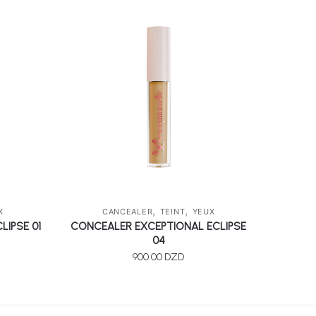
,
,
X
CANCEALER
TEINT
YEUX
IPSE 01
CONCEALER EXCEPTIONAL ECLIPSE
04
900.00
DZD