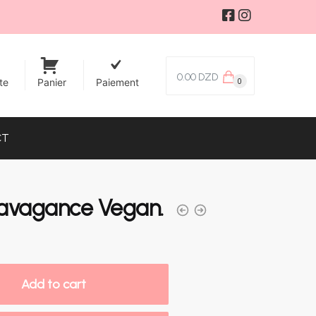
0.00
DZD
0
te
Panier
Paiement
CT
avagance Vegan.
Add to cart