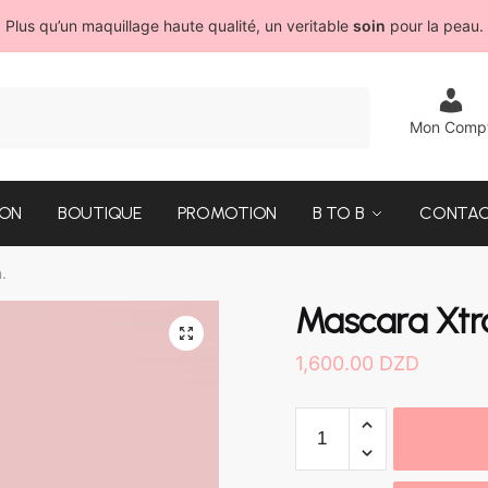
Plus qu’un maquillage haute qualité, un veritable
soin
pour la peau.
Mon Comp
ION
BOUTIQUE
PROMOTION
B TO B
CONTA
.
Mascara Xtr
1,600.00
DZD
Mascara
Xtravagance
Vegan.