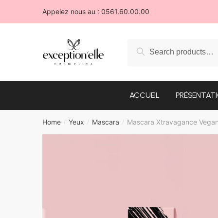
Skip
Skip
Appelez nous au : 0561.60.00.00
to
to
navigation
content
Search
Search
for:
ACCUEIL
PRÉSENTAT
Home
Yeux
Mascara
Mascara Xtravagance Vegan
/
/
/