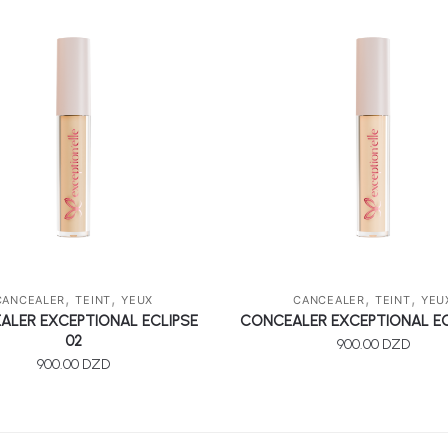
,
,
,
,
CANCEALER
TEINT
YEUX
CANCEALER
TEINT
YEU
ALER EXCEPTIONAL ECLIPSE
CONCEALER EXCEPTIONAL ECL
02
900.00
DZD
900.00
DZD